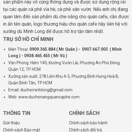
sản phẩm này vô cùng thông dụng và được sử dụng rộng rải
tại các quán cà phê vỉa hè, cà phê sân vườn. Nếu anh chị đang
quan tâm đến sản phẩm dù che nắng cho quán cafe, cần được
in ấn tên quán, logo thương hiệu cho quán cafe hãy liên hệ với
xưởng dù Minh Long để được hỗ trợ tận tâm nhất.
TRỤ SỞ HỒ CHÍ MINH
Điện Thoại:
0909.365.884 ( Mr Quân ) - 0907.667.003 ( Minh
Long ) - 0938.465.455 ( Mr Vũ )
Văn Phòng: Hẻm 140, Đường Vườn Lài, Phường An Phú Đông,
Quận 12, TP HCM
Xưởng sản xuất: 278 Liên Khu 4-5, Phường Bình Hưng Hoà B,
Quận Bình Tân, TP HCM
Email: ducheminhlong@gmail.com
Web: www.duchenangquancaphe.com
THÔNG TIN
CHÍNH SÁCH
Giới thiệu
Chính sách bảo hành
Chính sách Bảo mật
Chính sách đổi trả