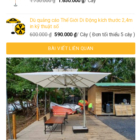
1.750.000
₫
1.650.000
₫
/ Cây
Dù quảng cáo Thế Giới Di Động kích thước 2,4m
in kỹ thuật số
600.000
₫
590.000
₫
/ Cây ( Đơn tối thiểu 5 cây )
BÀI VIẾT LIÊN QUAN