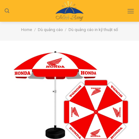
Skip
to
content
Home
/
Dù quảng cáo
/
Dù quảng cáo in kỹ thuật số