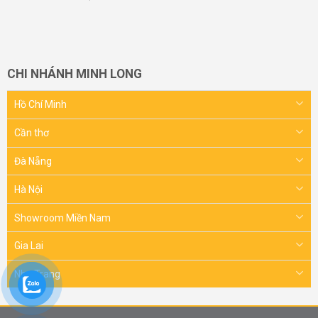
CHI NHÁNH MINH LONG
Hồ Chí Minh
Cần thơ
Đà Nẵng
Hà Nội
Showroom Miền Nam
Gia Lai
Nha Trang