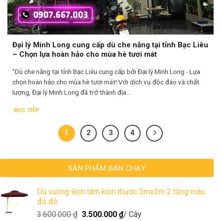
Đại lý Minh Long cung cấp dù che nắng tại tỉnh Bạc Liêu
– Chọn lựa hoàn hảo cho mùa hè tươi mát
"Dù che nắng tại tỉnh Bạc Liêu cung cấp bởi Đại lý Minh Long - Lựa
chọn hoàn hảo cho mùa hè tươi mát! Với dịch vụ độc đáo và chất
lượng, Đại lý Minh Long đã trở thành địa...
ĐỌC TIẾP
1
2
3
4
SẢN PHẨM BÁN CHẠY
Dù vuông lệch tâm kích thước 3mx3m 2 tầng màu
đỏ đô
3.600.000
₫
3.500.000
₫
/ Cây