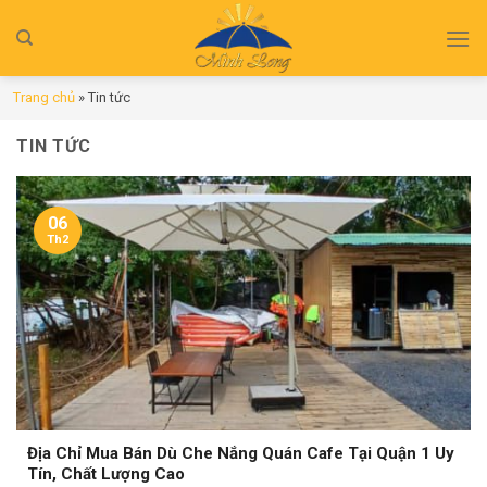
Skip
to
content
Trang chủ
»
Tin tức
TIN TỨC
06
Th2
Địa Chỉ Mua Bán Dù Che Nắng Quán Cafe Tại Quận 1 Uy
Tín, Chất Lượng Cao