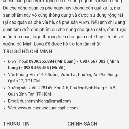
khách hàng đến với xưởng dù che nắng ngoài trời Minh Long.
Dù che nắng quán cà phê ngày nay không còn quá xa lạ, mà
sản phẩm này vô cùng thông dụng và được sử dụng rộng rải
tại các quán cà phê vỉa hè, cà phê sân vườn. Nếu anh chị đang
quan tâm đến sản phẩm dù che nắng cho quán cafe, cần được
in ấn tên quán, logo thương hiệu cho quán cafe hãy liên hệ với
xưởng dù Minh Long để được hỗ trợ tận tâm nhất.
TRỤ SỞ HỒ CHÍ MINH
Điện Thoại:
0909.365.884 ( Mr Quân ) - 0907.667.003 ( Minh
Long ) - 0938.465.455 ( Mr Vũ )
Văn Phòng: Hẻm 140, Đường Vườn Lài, Phường An Phú Đông,
Quận 12, TP HCM
Xưởng sản xuất: 278 Liên Khu 4-5, Phường Bình Hưng Hoà B,
Quận Bình Tân, TP HCM
Email: ducheminhlong@gmail.com
Web: www.duchenangquancaphe.com
THÔNG TIN
CHÍNH SÁCH