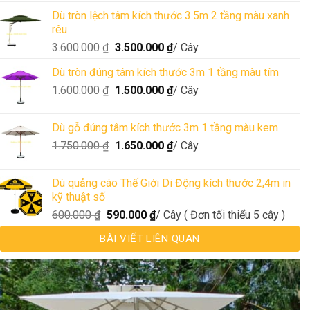
Dù tròn lệch tâm kích thước 3.5m 2 tầng màu xanh
rêu
3.600.000
₫
3.500.000
₫
/ Cây
Dù tròn đúng tâm kích thước 3m 1 tầng màu tím
1.600.000
₫
1.500.000
₫
/ Cây
Dù gỗ đúng tâm kích thước 3m 1 tầng màu kem
1.750.000
₫
1.650.000
₫
/ Cây
Dù quảng cáo Thế Giới Di Động kích thước 2,4m in
kỹ thuật số
600.000
₫
590.000
₫
/ Cây ( Đơn tối thiểu 5 cây )
BÀI VIẾT LIÊN QUAN