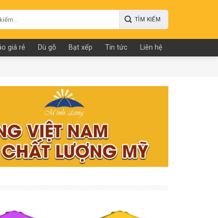
o giá rẻ
Dù gỗ
Bạt xếp
Tin tức
Liên hệ