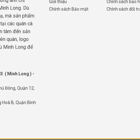
ừng anh chị
Giới thiệu
Chính sách bảo 
Minh Long. Dù
Chính sách Bảo mật
Chính sách đổi tr
lạ, mà sản phẩm
tại các quán cà
an tâm đến sản
ên quán, logo
dù Minh Long để
3 ( Minh Long ) -
hú Đông, Quận 12,
g Hoà B, Quận Bình