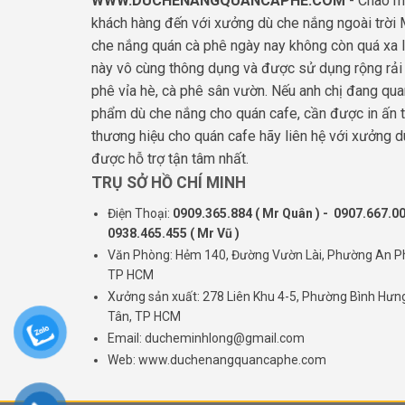
WWW.DUCHENANGQUANCAPHE.COM
- Chào m
khách hàng đến với xưởng dù che nắng ngoài trời 
che nắng quán cà phê ngày nay không còn quá xa 
này vô cùng thông dụng và được sử dụng rộng rải 
phê vỉa hè, cà phê sân vườn. Nếu anh chị đang qu
phẩm dù che nắng cho quán cafe, cần được in ấn t
thương hiệu cho quán cafe hãy liên hệ với xưởng 
được hỗ trợ tận tâm nhất.
TRỤ SỞ HỒ CHÍ MINH
Điện Thoại:
0909.365.884 ( Mr Quân ) - 0907.667.00
0938.465.455 ( Mr Vũ )
Văn Phòng: Hẻm 140, Đường Vườn Lài, Phường An P
TP HCM
Xưởng sản xuất: 278 Liên Khu 4-5, Phường Bình Hưn
Tân, TP HCM
Email: ducheminhlong@gmail.com
Web: www.duchenangquancaphe.com