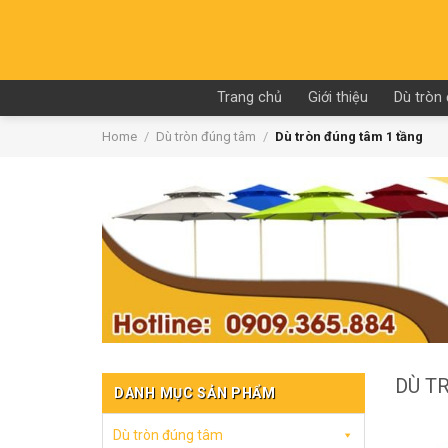
Skip
to
content
Trang chủ
Giới thiệu
Dù tròn
Home
/
Dù tròn đúng tâm
/
Dù tròn đúng tâm 1 tầng
DÙ T
DANH MỤC SẢN PHẨM
Dù tròn đúng tâm