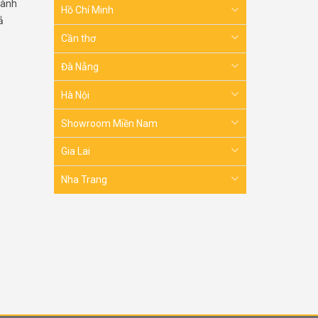
hành
Hồ Chí Minh
ả
Cần thơ
Đà Nẵng
Hà Nội
Showroom Miền Nam
Gia Lai
Nha Trang