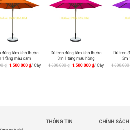
n đúng tâm kích thước
Dù tròn đúng tâm kích thước
Dù tròn 
 1 tầng màu cam
3m 1 tầng màu hồng
3m 
000
₫
1.500.000
₫
/ Cây
1.600.000
₫
1.500.000
₫
/ Cây
1.600.00
THÔNG TIN
CHÍNH SÁCH