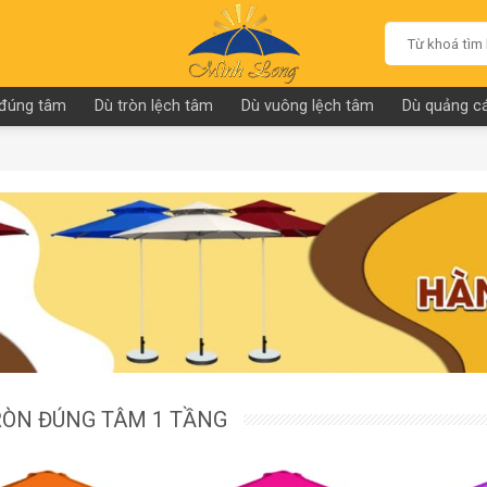
Search
for:
 đúng tâm
Dù tròn lệch tâm
Dù vuông lệch tâm
Dù quảng cá
RÒN ĐÚNG TÂM 1 TẦNG