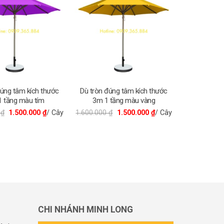
đúng tâm kích thước
Dù tròn đúng tâm kích thước
1 tầng màu tím
3m 1 tầng màu vàng
0
₫
1.500.000
₫
/ Cây
1.600.000
₫
1.500.000
₫
/ Cây
CHI NHÁNH MINH LONG