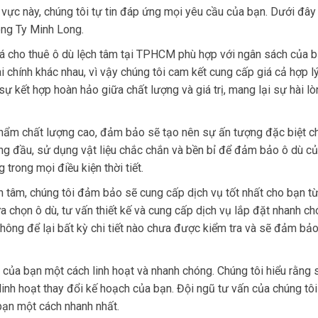
 vực này, chúng tôi tự tin đáp ứng mọi yêu cầu của bạn. Dưới đây 
ông Ty Minh Long.
á cho thuê ô dù lệch tâm tại TPHCM phù hợp với ngân sách của b
 chính khác nhau, vì vậy chúng tôi cam kết cung cấp giá cả hợp l
sự kết hợp hoàn hảo giữa chất lượng và giá trị, mang lại sự hài l
 phẩm chất lượng cao, đảm bảo sẽ tạo nên sự ấn tượng đặc biệt c
àng đầu, sử dụng vật liệu chắc chắn và bền bỉ để đảm bảo ô dù c
rong mọi điều kiện thời tiết.
n tâm, chúng tôi đảm bảo sẽ cung cấp dịch vụ tốt nhất cho bạn t
lựa chọn ô dù, tư vấn thiết kế và cung cấp dịch vụ lắp đặt nhanh c
 không để lại bất kỳ chi tiết nào chưa được kiểm tra và sẽ đảm bả
của bạn một cách linh hoạt và nhanh chóng. Chúng tôi hiểu rằng 
linh hoạt thay đổi kế hoạch của bạn. Đội ngũ tư vấn của chúng tôi
bạn một cách nhanh nhất.