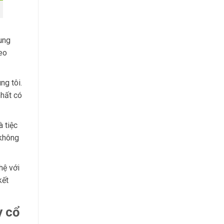
ung
eo
ng tôi.
nhất có
à tiệc
 không
hệ với
kết
y cổ