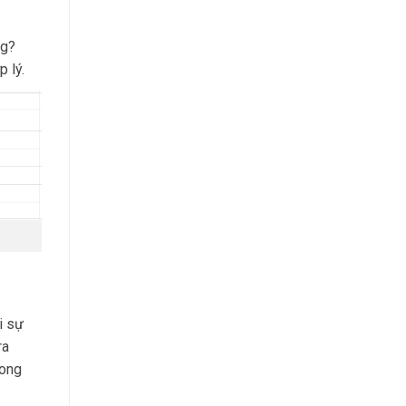
ng?
 lý.
i sự
ra
rong