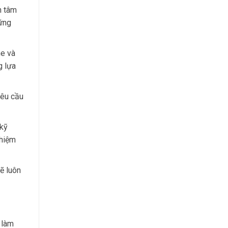
h tâm
hững
he và
g lựa
yêu cầu
 kỹ
ghiệm
ẽ luôn
 làm