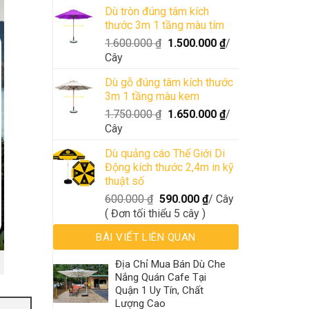
Dù tròn đúng tâm kích
thước 3m 1 tầng màu tím
1.600.000
₫
1.500.000
₫
/
Cây
Dù gỗ đúng tâm kích thước
3m 1 tầng màu kem
1.750.000
₫
1.650.000
₫
/
Cây
Dù quảng cáo Thế Giới Di
Động kích thước 2,4m in kỹ
thuật số
600.000
₫
590.000
₫
/ Cây
( Đơn tối thiểu 5 cây )
BÀI VIẾT LIÊN QUAN
Địa Chỉ Mua Bán Dù Che
Nắng Quán Cafe Tại
Quận 1 Uy Tín, Chất
Lượng Cao