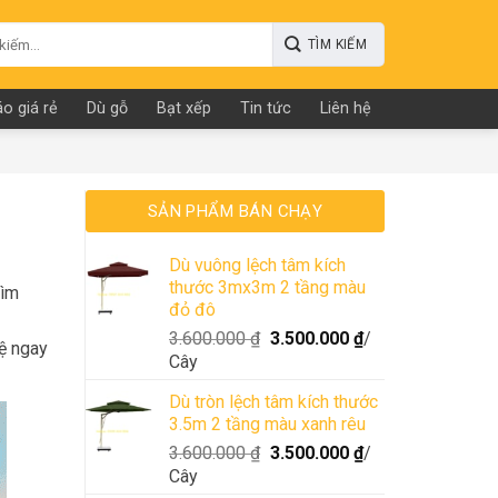
o giá rẻ
Dù gỗ
Bạt xếp
Tin tức
Liên hệ
SẢN PHẨM BÁN CHẠY
Dù vuông lệch tâm kích
thước 3mx3m 2 tầng màu
tìm
đỏ đô
3.600.000
₫
3.500.000
₫
/
ệ ngay
Cây
Dù tròn lệch tâm kích thước
3.5m 2 tầng màu xanh rêu
3.600.000
₫
3.500.000
₫
/
Cây