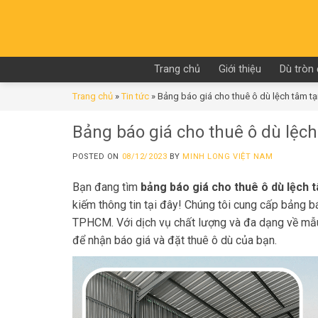
Skip
to
content
Trang chủ
Giới thiệu
Dù tròn
Trang chủ
»
Tin tức
»
Bảng báo giá cho thuê ô dù lệch tâm tạ
Bảng báo giá cho thuê ô dù lệc
POSTED ON
08/12/2023
BY
MINH LONG VIỆT NAM
Bạn đang tìm
bảng báo giá cho thuê ô dù lệch
kiếm thông tin tại đây! Chúng tôi cung cấp bảng báo
TPHCM. Với dịch vụ chất lượng và đa dạng về mẫu
để nhận báo giá và đặt thuê ô dù của bạn.