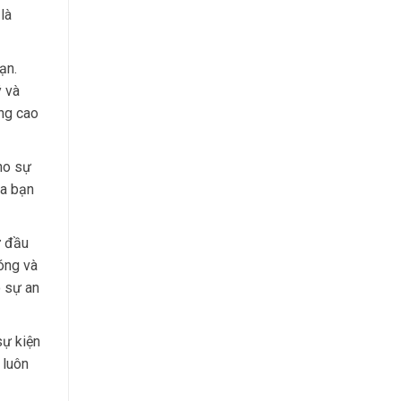
là
ạn.
ý và
òng cao
ho sự
ủa bạn
ừ đầu
hóng và
o sự an
sự kiện
 luôn