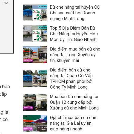
Dù che nắng tại huyện Củ
Chi sản xuất bởi Doanh
nghiệp Minh Long
Top 5 Địa Điểm Bán Dù
Che Nắng tại Huyện Hóc
Môn Uy Tín, Giao Nhanh
Địa điểm mua bán dù che
nắng tại Long Xuyên uy
tín, khuyến mãi
Địa điểm bán dù che
nắng tại Quận Gò Vấp,
TPHCM phân phối bởi
n bạn
Công Ty Minh Long
 cấp
Mua bán Dù che nắng tại
Quận 12 cung cấp bởi
Xưởng dù che Minh Long
g lại
Địa chỉ mua bán dù che
n có
nắng tại Gia Lai uy tín,
giao hàng nhanh