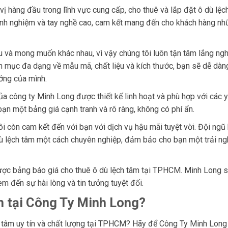
vị hàng đầu trong lĩnh vực cung cấp, cho thuê và lắp đặt ô dù lệc
kinh nghiệm và tay nghề cao, cam kết mang đến cho khách hàng n
u và mong muốn khác nhau, vì vậy chúng tôi luôn tận tâm lắng ng
h mục đa dạng về mẫu mã, chất liệu và kích thước, bạn sẽ dễ dàn
ưởng của mình.
a công ty Minh Long được thiết kế linh hoạt và phù hợp với các 
ạn một bảng giá cạnh tranh và rõ ràng, không có phí ẩn.
 còn cam kết đến với bạn với dịch vụ hậu mãi tuyệt vời. Đội ngũ
 dù lệch tâm một cách chuyên nghiệp, đảm bảo cho bạn một trải n
ược bảng báo giá cho thuê ô dù lệch tâm tại TPHCM. Minh Long s
 đến sự hài lòng và tin tưởng tuyệt đối.
m tại Công Ty Minh Long?
h tâm uy tín và chất lượng tại TPHCM? Hãy để Công Ty Minh Long