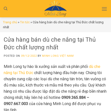
Skip
to
content
Trang chủ
»
Tin tức
»
Cửa hàng bán dù che nắng tại Thủ Đức chất lượng
nhất
Cửa hàng bán dù che nắng tại Thủ
Đức chất lượng nhất
POSTED ON
09/12/2022
BY
MINH LONG VIỆT NAM
Minh Long tự hào là xưởng sản xuất và phân phối
dù che
nắng tại Thủ Đức
chất lượng hàng đầu hiện nay. Chúng tôi
chuyên cung cấp các loại dù che nắng tán tròn, tán vuông có
đủ màu sắc, kích thước và mẫu mã theo yêu cầu. Quý khách
hàng có nhu cầu được lắp đặt dù che nắng rẻ đẹp bền nhanh
chóng nhất, hãy liên hệ số hotline
0909.365.884 –
0907.667.003
của cửa hàng Minh Long để được phục vụ
tận tình.