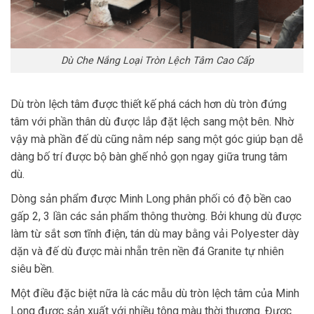
Dù Che Nắng Loại Tròn Lệch Tâm Cao Cấp
Dù tròn lệch tâm được thiết kế phá cách hơn dù tròn đứng
tâm với phần thân dù được lắp đặt lệch sang một bên. Nhờ
vậy mà phần đế dù cũng nằm nép sang một góc giúp bạn dễ
dàng bố trí được bộ bàn ghế nhỏ gọn ngay giữa trung tâm
dù.
Dòng sản phẩm được Minh Long phân phối có độ bền cao
gấp 2, 3 lần các sản phẩm thông thường. Bởi khung dù được
làm từ sắt sơn tĩnh điện, tán dù may bằng vải Polyester dày
dặn và đế dù được mài nhẵn trên nền đá Granite tự nhiên
siêu bền.
Một điều đặc biệt nữa là các mẫu dù tròn lệch tâm của Minh
Long được sản xuất với nhiều tông màu thời thượng. Được