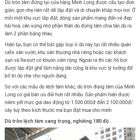
Dù tròn tâm đứng tại cửa hàng Minh Long được cấu tạo đơn
giản, gọn nhẹ nên rất dễ lắp đặt và di chuyển khắp mọi nơi. Ở
mỗi một khu vực lắp đặt, dòng sản phẩm mang đến vẻ đẹp
hài hoà, cân xứng nhờ phần thân dù đứng tâm chia tán dù ra
làm 2 phần bằng nhau.
Hiện tại, bạn có thể bắt gặp loại ô dù này tại rất nhiều quán
cafe sân vườn, khu sân thượng nhà riêng hoặc các khách
sạn và Resort có khuôn viên rộng. Ngoài ra thì các hồ bơi
được lắp đặt ghế tắm nắng dài cũng là khu vực lý tưởng để
bố trí dù che cho người dùng.
So với các mẫu dù lệch tâm khác, dù tròn đúng tâm của Minh
Long có giá bán ưu đãi hơn rất nhiều. Sản phẩm hiện được
niêm yết mức giá dao động từ 1.500.000đ đến 2.100.000đ/
cây tuỳ theo kích thước mà bạn đặt mua cho mình.
Dù tròn lệch tâm sang trọng, nghiêng 180 độ