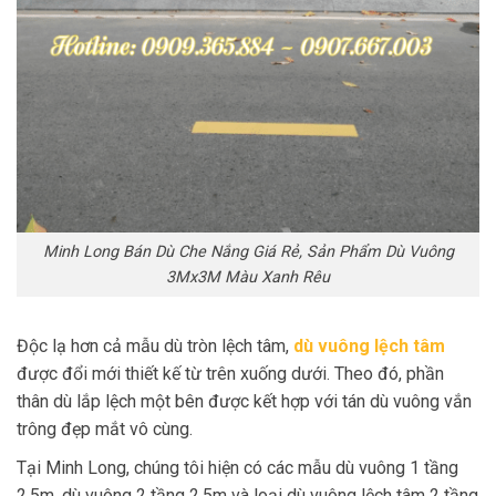
Minh Long Bán Dù Che Nắng Giá Rẻ, Sản Phẩm Dù Vuông
3Mx3M Màu Xanh Rêu
Độc lạ hơn cả mẫu dù tròn lệch tâm,
dù vuông lệch tâm
được đổi mới thiết kế từ trên xuống dưới. Theo đó, phần
thân dù lắp lệch một bên được kết hợp với tán dù vuông vắn
trông đẹp mắt vô cùng.
Tại Minh Long, chúng tôi hiện có các mẫu dù vuông 1 tầng
2.5m, dù vuông 2 tầng 2.5m và loại dù vuông lệch tâm 2 tầng