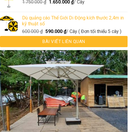
1.750.000
₫
1.650.000
₫
/ Cây
Dù quảng cáo Thế Giới Di Động kích thước 2,4m in
kỹ thuật số
600.000
₫
590.000
₫
/ Cây ( Đơn tối thiểu 5 cây )
BÀI VIẾT LIÊN QUAN