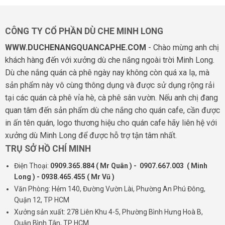
CÔNG TY CỔ PHẦN DÙ CHE MINH LONG
WWW.DUCHENANGQUANCAPHE.COM
- Chào mừng anh chị
khách hàng đến với xưởng dù che nắng ngoài trời Minh Long.
Dù che nắng quán cà phê ngày nay không còn quá xa lạ, mà
sản phẩm này vô cùng thông dụng và được sử dụng rộng rải
tại các quán cà phê vỉa hè, cà phê sân vườn. Nếu anh chị đang
quan tâm đến sản phẩm dù che nắng cho quán cafe, cần được
in ấn tên quán, logo thương hiệu cho quán cafe hãy liên hệ với
xưởng dù Minh Long để được hỗ trợ tận tâm nhất.
TRỤ SỞ HỒ CHÍ MINH
Điện Thoại:
0909.365.884 ( Mr Quân ) - 0907.667.003 ( Minh
Long ) - 0938.465.455 ( Mr Vũ )
Văn Phòng: Hẻm 140, Đường Vườn Lài, Phường An Phú Đông,
Quận 12, TP HCM
Xưởng sản xuất: 278 Liên Khu 4-5, Phường Bình Hưng Hoà B,
Quận Bình Tân, TP HCM