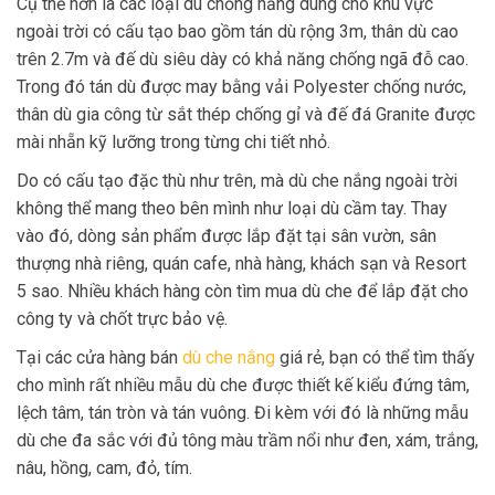
Cụ thể hơn là các loại dù chống nắng dùng cho khu vực
ngoài trời có cấu tạo bao gồm tán dù rộng 3m, thân dù cao
trên 2.7m và đế dù siêu dày có khả năng chống ngã đỗ cao.
Trong đó tán dù được may bằng vải Polyester chống nước,
thân dù gia công từ sắt thép chống gỉ và đế đá Granite được
mài nhẵn kỹ lưỡng trong từng chi tiết nhỏ.
Do có cấu tạo đặc thù như trên, mà dù che nắng ngoài trời
không thể mang theo bên mình như loại dù cầm tay. Thay
vào đó, dòng sản phẩm được lắp đặt tại sân vườn, sân
thượng nhà riêng, quán cafe, nhà hàng, khách sạn và Resort
5 sao. Nhiều khách hàng còn tìm mua dù che để lắp đặt cho
công ty và chốt trực bảo vệ.
Tại các cửa hàng bán
dù che nắng
giá rẻ, bạn có thể tìm thấy
cho mình rất nhiều mẫu dù che được thiết kế kiểu đứng tâm,
lệch tâm, tán tròn và tán vuông. Đi kèm với đó là những mẫu
dù che đa sắc với đủ tông màu trầm nổi như đen, xám, trắng,
nâu, hồng, cam, đỏ, tím.