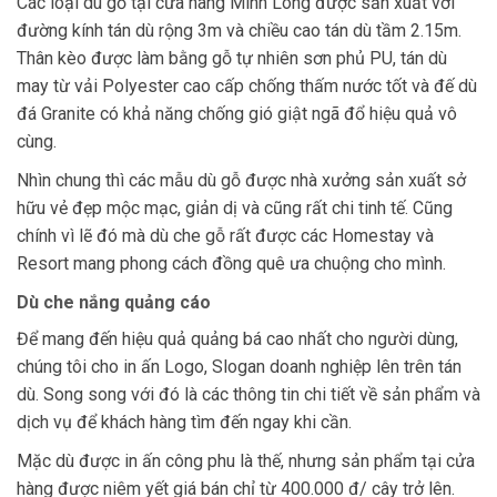
Các loại dù gỗ tại cửa hàng Minh Long được sản xuất với
đường kính tán dù rộng 3m và chiều cao tán dù tầm 2.15m.
Thân kèo được làm bằng gỗ tự nhiên sơn phủ PU, tán dù
may từ vải Polyester cao cấp chống thấm nước tốt và đế dù
đá Granite có khả năng chống gió giật ngã đổ hiệu quả vô
cùng.
Nhìn chung thì các mẫu dù gỗ được nhà xưởng sản xuất sở
hữu vẻ đẹp mộc mạc, giản dị và cũng rất chi tinh tế. Cũng
chính vì lẽ đó mà dù che gỗ rất được các Homestay và
Resort mang phong cách đồng quê ưa chuộng cho mình.
Dù che nắng quảng cáo
Để mang đến hiệu quả quảng bá cao nhất cho người dùng,
chúng tôi cho in ấn Logo, Slogan doanh nghiệp lên trên tán
dù. Song song với đó là các thông tin chi tiết về sản phẩm và
dịch vụ để khách hàng tìm đến ngay khi cần.
Mặc dù được in ấn công phu là thế, nhưng sản phẩm tại cửa
hàng được niêm yết giá bán chỉ từ 400.000 đ/ cây trở lên.