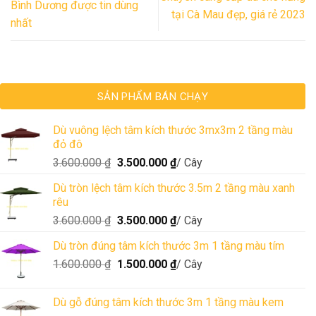
Bình Dương được tin dùng
tại Cà Mau đẹp, giá rẻ 2023
nhất
SẢN PHẨM BÁN CHẠY
Dù vuông lệch tâm kích thước 3mx3m 2 tầng màu
đỏ đô
3.600.000
₫
3.500.000
₫
/ Cây
Dù tròn lệch tâm kích thước 3.5m 2 tầng màu xanh
rêu
3.600.000
₫
3.500.000
₫
/ Cây
Dù tròn đúng tâm kích thước 3m 1 tầng màu tím
1.600.000
₫
1.500.000
₫
/ Cây
Dù gỗ đúng tâm kích thước 3m 1 tầng màu kem